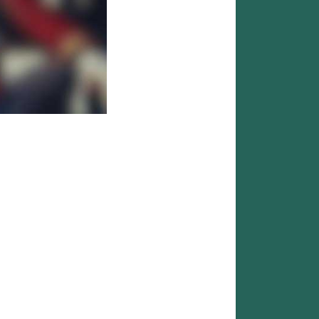
m –
 follower Instagram chất lượng cao, giúp tài khoản