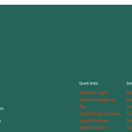
Quick links
Ser
Member Login
Fa
Service Categories
In
Api
Yo
sh.
Create Free Account
X-
Latest Articles
Te
M
SMM Platform
Ti