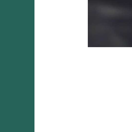
SMM Panel Instagram Fo
SMM Panel Insta
NSBOOSTBD.CO
Bạn đang tìm
SMM Panel Instagram Followers Việ
của bạn phát triển mạnh mẽ, tăng độ tin cậy và th
🚀 Vì Sao Nên Tăng In