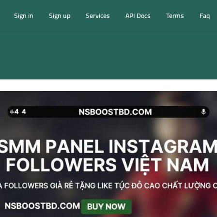
Sign in
Sign up
Services
API Docs
Terms
Faq