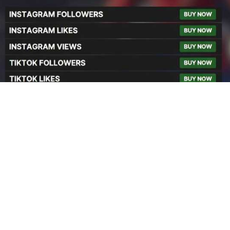
llowers Việt Nam – NSBOOSTBD.COM
gram Followers Việt Na
M
t Nam
uy tín, giá rẻ và tăng nhanh?
NSBOOSTBD.COM
cung cấp dịch vụ tăng
u hút khách hàng tiềm năng.
stagram Followers Việt Nam?